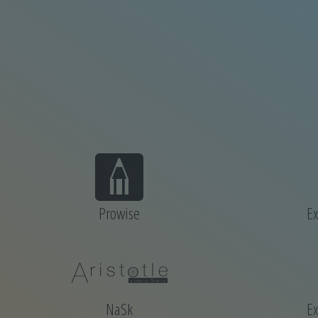
Prowise
E
NaSk
E